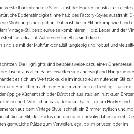
erstellbarkeit und die Stabilität ist der Hocker Industrial ein echtes
atürliche Bodenständigkeit innerhalb des Factory-Styles ausstrahlt. Di
ede Wohnung hinein gehört. Dabei ist dieser Stil unkompliziert und c
t dem Vintage-Stil beispielsweise kombinieren. Holz, Leder und der Vi
teht Individualität. Auf den ersten Blick sind diese
ind sie mit der Multifunktionalität langlebig und robust und vielseiti
 schätzen. Die Highlights sind beispielsweise dazu einen Ohrensessel
der Tische aus alten Bahnschwellen sind angesagt und Hängelampen
andelt es sich um Wertstücke, die im industriell anmutenden Stil zur
ter und Hersteller macht den Hocker zum echten Lieblingsstück mit
 üppige Küchentisch oder Bürotisch aus stabilen, rustikalen Brette
Zeiten erinnert. Wer schön dazu dekoriert, hat mit einem Hocker und
ementen aus dem Vintage Style, schnell ein Zimmer stylisch und mo
auf diesen Stil, der zeitlos und dennoch innovativ daher kommt. Die
ffen gemütliche Plätze zum Verweilen, egal ob im privaten oder im