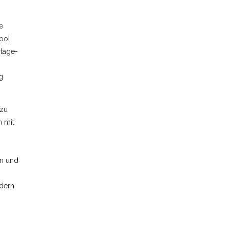
e
ool
ntage-
g
 zu
 mit
rn und
dern