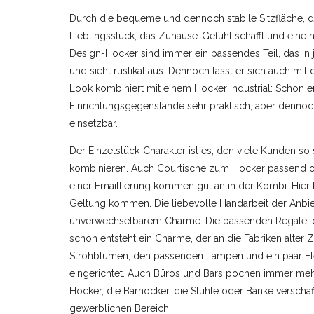
Durch die bequeme und dennoch stabile Sitzfläche, die V
Lieblingsstück, das Zuhause-Gefühl schafft und eine n
Design-Hocker sind immer ein passendes Teil, das in j
und sieht rustikal aus. Dennoch lässt er sich auch mi
Look kombiniert mit einem Hocker Industrial: Schon ents
Einrichtungsgegenstände sehr praktisch, aber dennoch s
einsetzbar.
Der Einzelstück-Charakter ist es, den viele Kunden so
kombinieren. Auch Courtische zum Hocker passend o
einer Emaillierung kommen gut an in der Kombi. Hier h
Geltung kommen. Die liebevolle Handarbeit der Anbie
unverwechselbarem Charme. Die passenden Regale, der
schon entsteht ein Charme, der an die Fabriken alter 
Strohblumen, den passenden Lampen und ein paar El
eingerichtet. Auch Büros und Bars pochen immer mehr 
Hocker, die Barhocker, die Stühle oder Bänke verscha
gewerblichen Bereich.