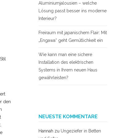
Aluminiumjalousien – welche
Lösung passt besser ins moderne
Interieur?
Freiraum mit japanischem Flair: Mit
„Engawa“ geht Gemütlichkeit ein
Wie kann man eine sichere
til
Installation des elektrischen
Systems in Ihrem neuen Haus
gewährleisten?
ert
er den
n
NEUESTE KOMMENTARE
t
.
Hannah
zu
Ungeziefer in Betten
ne