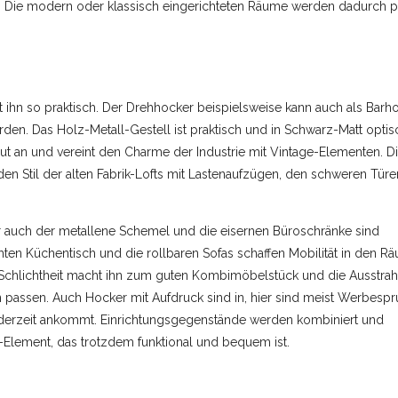
. Die modern oder klassisch eingerichteten Räume werden dadurch p
t ihn so praktisch. Der Drehhocker beispielsweise kann auch als Barh
den. Das Holz-Metall-Gestell ist praktisch und in Schwarz-Matt optis
t an und vereint den Charme der Industrie mit Vintage-Elementen. D
 den Stil der alten Fabrik-Lofts mit Lastenaufzügen, den schweren Tür
er auch der metallene Schemel und die eisernen Büroschränke sind
hten Küchentisch und die rollbaren Sofas schaffen Mobilität in den R
Schlichtheit macht ihn zum guten Kombimöbelstück und die Ausstra
 passen. Auch Hocker mit Aufdruck sind in, hier sind meist Werbesp
der derzeit ankommt. Einrichtungsgegenstände werden kombiniert und
o-Element, das trotzdem funktional und bequem ist.