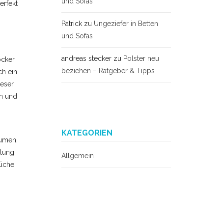
und Sofas
erfekt
Patrick
zu
Ungeziefer in Betten
und Sofas
andreas stecker
zu
Polster neu
ocker
beziehen – Ratgeber & Tipps
ch ein
ieser
en und
KATEGORIEN
äumen.
hlung
Allgemein
rüche