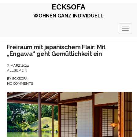
ECKSOFA
WOHNEN GANZ INDIVIDUELL
TOGG
NAVIG
Freiraum mit japanischem Flair: Mit
„Engawa“ geht Gemütlichkeit ein
7. MÄRZ 2024
ALLGEMEIN
-
BY
ECKSOFA
NO COMMENTS